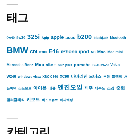
태그
325i
b200
apple
asus
5w30
bluetooth
0w40
Agip
blackjack
BMW
E46
iPhone
ipod
CDI
Mac
Mac mini
D300
M3
Mini
porsche
Mercedes Benz
nike +
Volvo
nike plus
SCH-M620
바바리안 모터스
W246
XC90
블랙잭
windows vista
XBOX 360
분당
서
엔진오일
아이폰
준현
제주
애플
제주도
조깅
든어택
스노보드
키보드
컬러클래식
텍스트큐브
해피해킹
카테고리