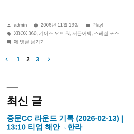
of
War”
올
게
admin
2006년 11월 13일
Play!
린
태
시
XBOX 360
,
기어즈 오브 워
,
서든어택
,
스페셜 포스
이:
그:
Gears
됨:
에 댓글 남기기
of
War
1
2
3
글
페
이
최신 글
지
중문CC 라운드 기록 (2026-02-13) |
매
13:10 티업 해안→한라