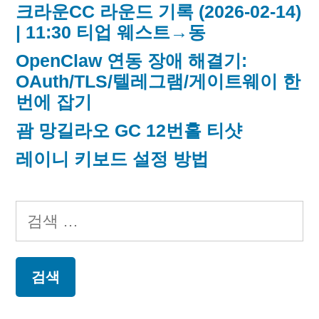
김
크라운CC 라운드 기록 (2026-02-14)
| 11:30 티업 웨스트→동
OpenClaw 연동 장애 해결기:
OAuth/TLS/텔레그램/게이트웨이 한
번에 잡기
괌 망길라오 GC 12번홀 티샷
레이니 키보드 설정 방법
검
색: