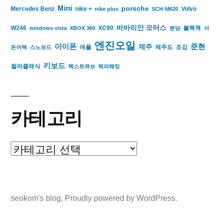
Mini
porsche
Mercedes Benz
nike +
Volvo
nike plus
SCH-M620
바바리안 모터스
W246
XC90
블랙잭
windows vista
XBOX 360
분당
서
엔진오일
아이폰
준현
제주
애플
제주도
조깅
든어택
스노보드
키보드
컬러클래식
텍스트큐브
해피해킹
카테고리
카
테
고
seokom's blog
,
Proudly powered by WordPress.
리