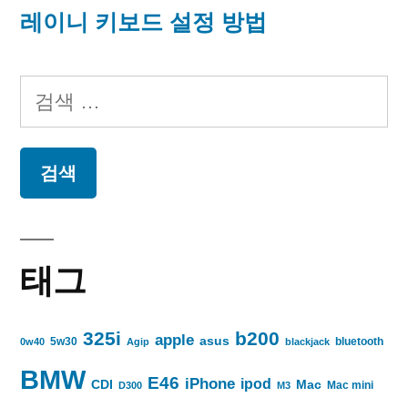
레이니 키보드 설정 방법
검
색:
태그
325i
b200
apple
asus
5w30
bluetooth
0w40
Agip
blackjack
BMW
E46
iPhone
ipod
CDI
Mac
Mac mini
D300
M3