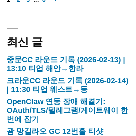
iPad
글
페
이
최신 글
지
중문CC 라운드 기록 (2026-02-13) |
매
13:10 티업 해안→한라
김
크라운CC 라운드 기록 (2026-02-14)
| 11:30 티업 웨스트→동
OpenClaw 연동 장애 해결기:
OAuth/TLS/텔레그램/게이트웨이 한
번에 잡기
괌 망길라오 GC 12번홀 티샷