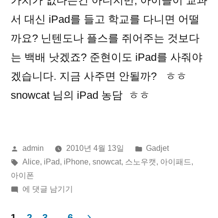
가치가 없다는건 아니지만, 아이들이 교과
서 대신 iPad를 들고 학교를 다니면 어떨
까요? 닌텐도나 플스를 쥐어주는 것보다
는 백배 낫겠죠? 준현이도 iPad를 사줘야
겠습니다. 지금 사주면 안될까? ㅎㅎ
snowcat 님의 iPad 농담 ㅎㅎ
올
게
admin
2010년 4월 13일
Gadjet
린
태
시
Alice
,
iPad
,
iPhone
,
snowcat
,
스노우캣
,
아이패드
,
이:
그:
됨:
아이폰
Alice
에 댓글 남기기
for
the
1
2
3
…
6