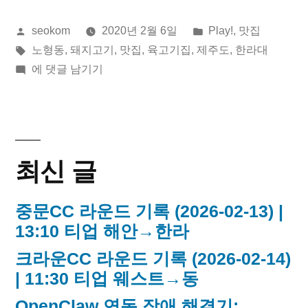
기
올
게
seokom
2020년 2월 6일
Play!
,
맛집
집
린
태
시
노형동
,
돼지고기
,
맛집
,
육고기집
,
제주도
,
한라대
노
이:
그:
육
됨:
에 댓글 남기기
형
고
기
점”
집
노
최신 글
형
점
중문CC 라운드 기록 (2026-02-13) |
13:10 티업 해안→한라
크라운CC 라운드 기록 (2026-02-14)
| 11:30 티업 웨스트→동
OpenClaw 연동 장애 해결기: