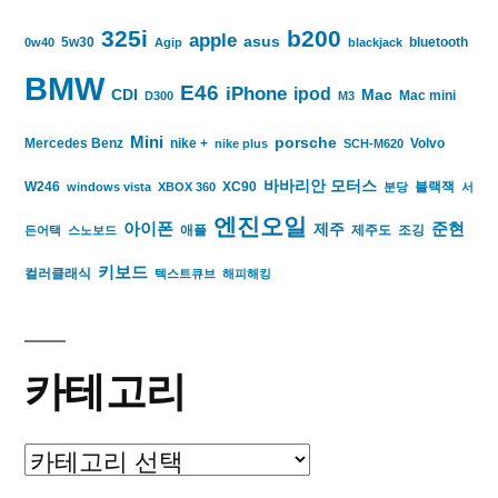
325i
b200
apple
asus
5w30
bluetooth
0w40
Agip
blackjack
BMW
E46
iPhone
ipod
CDI
Mac
Mac mini
D300
M3
Mini
porsche
Mercedes Benz
nike +
Volvo
nike plus
SCH-M620
바바리안 모터스
W246
XC90
블랙잭
windows vista
XBOX 360
분당
서
엔진오일
아이폰
준현
제주
애플
제주도
조깅
든어택
스노보드
키보드
컬러클래식
텍스트큐브
해피해킹
카테고리
카