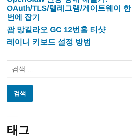
OAuth/TLS/텔레그램/게이트웨이 한
번에 잡기
괌 망길라오 GC 12번홀 티샷
레이니 키보드 설정 방법
검
색:
태그