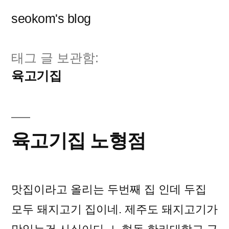
콘
seokom's blog
텐
츠
태그 글 보관함:
로
육고기집
바
로
가
육고기집 노형점
기
맛집이라고 올리는 두번째 집 인데 두집
모두 돼지고기 집이네. 제주도 돼지고기가