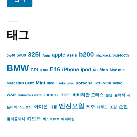
태그
325i
b200
apple
asus
5w30
bluetooth
0w40
Agip
blackjack
BMW
E46
iPhone
ipod
CDI
Mac
Mac mini
D300
M3
Mini
porsche
Mercedes Benz
nike +
Volvo
nike plus
SCH-M620
바바리안 모터스
W246
XC90
블랙잭
windows vista
XBOX 360
분당
서
엔진오일
아이폰
준현
제주
애플
제주도
조깅
든어택
스노보드
키보드
컬러클래식
텍스트큐브
해피해킹