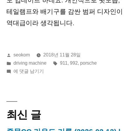
도 업데이트 하네요. 개인적으로 뒷모습,
테일램프와 배기구를 감싼 범퍼 디자인이
역대급이라 생각됩니다.
올
seokom
2018년 11월 28일
린
게
태
driving machine
911
,
992
,
porsche
이:
시
2020
그:
에 댓글 남기기
됨:
Porsche
911
(992)
최신 글